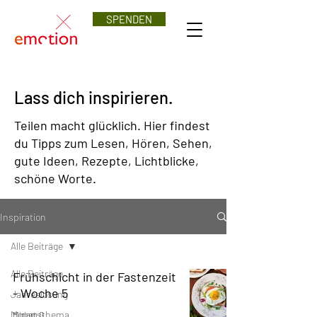
SPENDEN
Lass dich inspirieren.
Teilen macht glücklich. Hier findest
du Tipps zum Lesen, Hören, Sehen,
gute Ideen, Rezepte, Lichtblicke,
schöne Worte.
Inspiration
Alle Beiträge
Alle Beiträge
Frühschicht in der Fastenzeit
- Woche 5
Jahreslosung
Monatsthema
Miriam G.