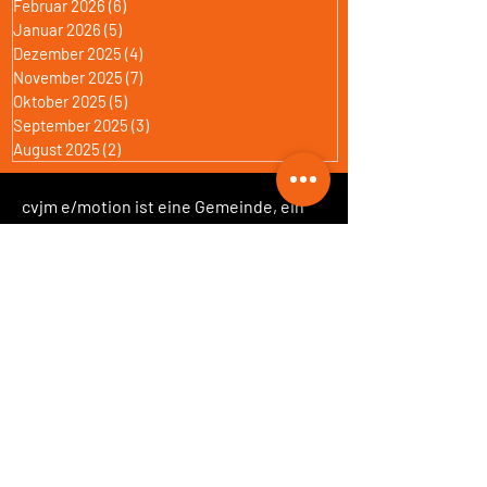
Februar 2026
(6)
6 Beiträge
Januar 2026
(5)
5 Beiträge
Dezember 2025
(4)
4 Beiträge
November 2025
(7)
7 Beiträge
Oktober 2025
(5)
5 Beiträge
September 2025
(3)
3 Beiträge
August 2025
(2)
2 Beiträge
cvjm e/motion ist eine Gemeinde, ein
Zuhause für viele Einzelne.
Eine Bewegung in Beziehung.
Veranstaltungsort:
Herbrüggenstr. 144, Essen