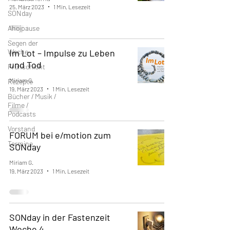
25. März 2023
1 Min. Lesezeit
SONday
Ahojpause
Segen der
Woche
Im Lot – Impulse zu Leben
und Tod
Frühschicht
Miriam G.
Rezepte
19. März 2023
1 Min. Lesezeit
Bücher / Musik /
Filme /
Podcasts
Vorstand
FORUM bei e/motion zum
Termine
SONday
Miriam G.
19. März 2023
1 Min. Lesezeit
SONday in der Fastenzeit
Woche 4