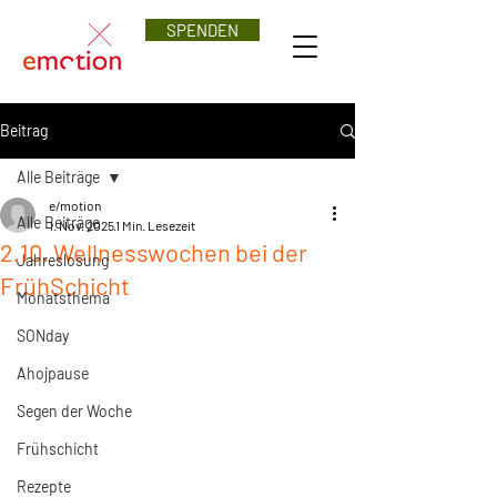
SPENDEN
Beitrag
Alle Beiträge
e/motion
Alle Beiträge
1. Nov. 2025
1 Min. Lesezeit
2.10. Wellnesswochen bei der
Jahreslosung
FrühSchicht
Monatsthema
SONday
Ahojpause
Segen der Woche
Frühschicht
Rezepte