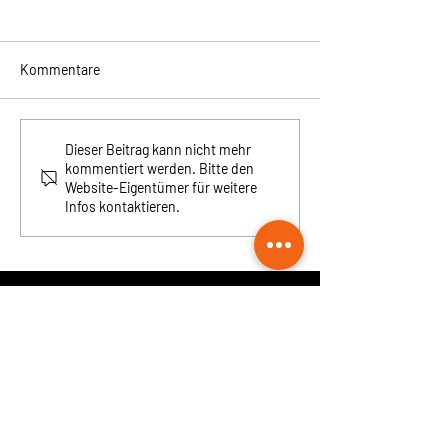
Kommentare
Dieser Beitrag kann nicht mehr
kommentiert werden. Bitte den
Website-Eigentümer für weitere
Infos kontaktieren.
Monatsthema Mai: Am Anschlag
cvjm e/motion ist eine Gemeinde, ein
Zuhause für viele Einzelne.
Eine Bewegung in Beziehung.