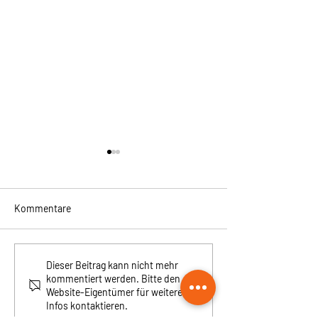
Kommentare
SommerSonneSehen
SommerSONdays
Dieser Beitrag kann nicht mehr
kommentiert werden. Bitte den
mitgehangen ::
Website-Eigentümer für weitere
mitgefangen
Infos kontaktieren.