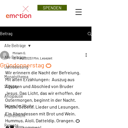
SPENDEN
Beitrag
Alle Beiträge
Miriam G.
Alle Beiträge
13. März 2023
1 Min. Lesezeit
Gründonnerstag 🍊
Jahreslosung
Wir erinnern die Nacht der Befreiung. 
Monatsthema
Mit alten Erzählungen:  Auszug aus  
Ägypten und Abschied von Bruder 
SONday
Jesus. Das Licht, das wir erhoffen, der  
Ahojpause
Ostermorgen, beginnt in der Nacht. 
Segen der Woche
Musik, Gebete, Lieder und Lesungen. 
Ein Abendessen mit Brot und Wein. 
Frühschicht
Hummus, Aioli, Datteldip. Orangen. 🍊
Rezepte
🙏🏽 Willkommen!