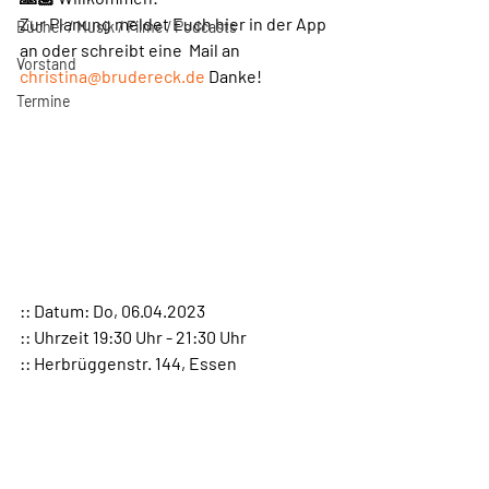
Zur Planung meldet Euch hier in der App 
Bücher / Musik / Filme / Podcasts
an oder schreibt eine  Mail an 
Vorstand
christina@brudereck.de
 Danke!
Termine
:: Datum: Do, 06.04.2023
:: Uhrzeit 19:30 Uhr - 21:30 Uhr
:: Herbrüggenstr. 144, Essen