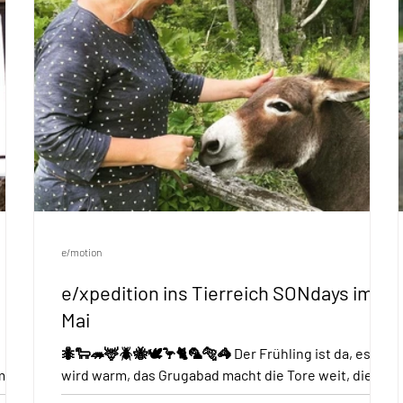
e/motion
e/xpedition ins Tierreich SONdays im
Mai
🐜🐑🦔🦌🪲🐝🕊️🦩🐈🦜🐅🦓 Der Frühling ist da, es
emen
wird warm, das Grugabad macht die Tore weit, die
ein
Bäume sind grün und die Tiere werden wieder