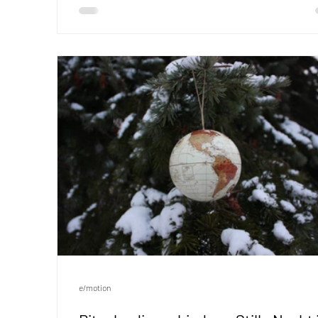
Privileg gleichzeit ist. Bis zu den Sommerferien 
unser SONday-Thema „mitgehangen :: mitgefang
Der Monatsspruch aus dem Hebräerbrief hat un
dazu angestiftet: „Denkt an die Gefangenen, als
wäret ihr mitgefangen, denkt an die Misshandel
als wäre es euer Körper, dem Schmerzen zugef
werden.” Ihr könnt Euch vor der Somme
e/motion