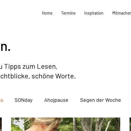
Home
Termine
Inspiration
Mitmache
n.
du Tipps zum Lesen,
ichtblicke, schöne Worte.
ma
SONday
Ahojpause
Segen der Woche
and
Termine