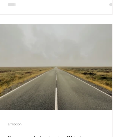
besonders das Mitgefühl üben: Zuhören,
Anteilnahme, ein mitfühlender Blick, ein erlösendes
oder tröstendes Wort, Tränen abwischen. Weil wir
e/motion sind, soll auch bei ernsten Themen der
Humor nicht zu kurz kommen, deshalb nutzen wir das
schöne, rheinische Wort „Jeföhl“. 22.
e/motion