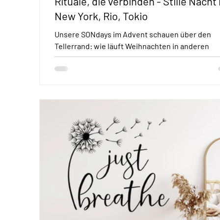
Rituale, die verbinden - Stille Nacht 
New York, Rio, Tokio
Unsere SONdays im Advent schauen über den
Tellerrand: wie läuft Weihnachten in anderen
Ländern ab? Wie helfen Rituale rund um den Gl
dabei, die Weihnachtsstory zu begreifen und
Menschen in Frieden zusammenzubringen. Wir
lassen uns von Familie Mensch inspirieren: 1. Ad
Mexiko /17:00 Uhr 2. Advent: Japan /11:00 Uhr 3.
Advent: Schweden /17:00 Uhr 4. Advent:
Deutschland/ e/motion Kids on Stage: Krippens
17:00 Uhr Heiligabend: Weihnachten in Rio/ 16:0
:: Herbrügg