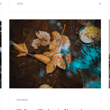
heißt
munter. Vögel zwitschern frühmorgens vor unseren
en“.
Fenstern, Wühlmäuse und Maulwürfe machen sich in
s
unseren Gärten breit, Schnecken knabbern an frisch
Gepflanztem, die Katzen räkeln sich in der Sonne und
ten,
wir im Messageteam haben uns gefragt, was wir
ügt
eigentlich von den Tieren lernen können. Die Bibel
erzählt uns viele Geschichten von Tier
e/motion