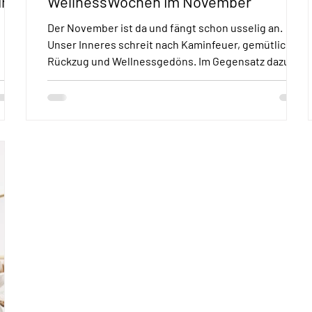
in
WellnessWochen im November
Der November ist da und fängt schon usselig an.
Unser Inneres schreit nach Kaminfeuer, gemütlichem
Rückzug und Wellnessgedöns. Im Gegensatz dazu
passiert in der Welt da draußen viel Ungemütliches,
obus
eher Beängstigendes: Man zeigt sich wieder, wer die
schlimmsten Waffen hat, die größte Macht, wie man
Lobbyisten bei Laune hält und wie man Minderheiten
vent:
zur allgemeinen Zielscheibe macht. Wie halten wir
das aus? Wir nehmen uns einfach wieder Texte und
Geschichten aus der Bibel vor u
piel
0 Uhr