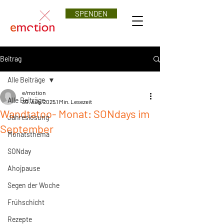
SPENDEN
Beitrag
Alle Beiträge
e/motion
Alle Beiträge
30. Aug. 2025
1 Min. Lesezeit
Wandtatoo- Monat: SONdays im
Jahreslosung
September
Monatsthema
SONday
Ahojpause
Segen der Woche
Frühschicht
Rezepte