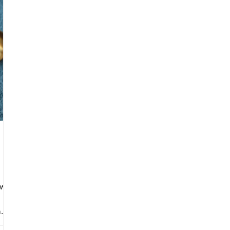
gwer
..