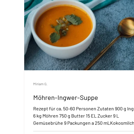
Miriam G.
Möhren-Ingwer-Suppe
Rezept für ca. 50-60 Personen Zutaten 900 g In
6 kg Möhren 750 g Butter 15 EL Zucker 9 L
Gemüsebrühe 9 Packungen a 250 mLKokosmilch.