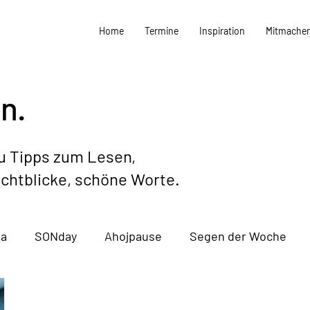
Home
Termine
Inspiration
Mitmache
n.
du Tipps zum Lesen,
ichtblicke, schöne Worte.
ma
SONday
Ahojpause
Segen der Woche
and
Termine