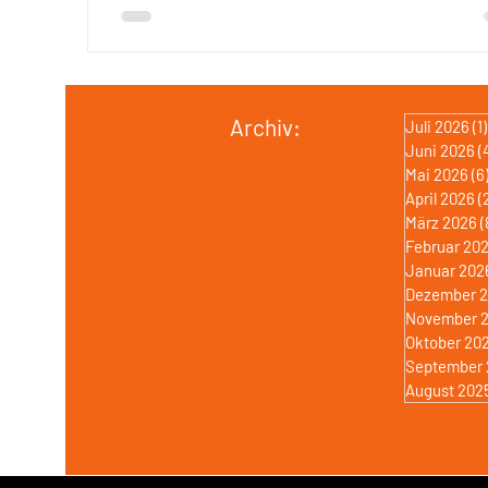
Archiv:
Juli 2026
(1)
Juni 2026
(
Mai 2026
(6
April 2026
(
März 2026
(
Februar 20
Januar 202
Dezember 
November 
Oktober 20
September 
August 202