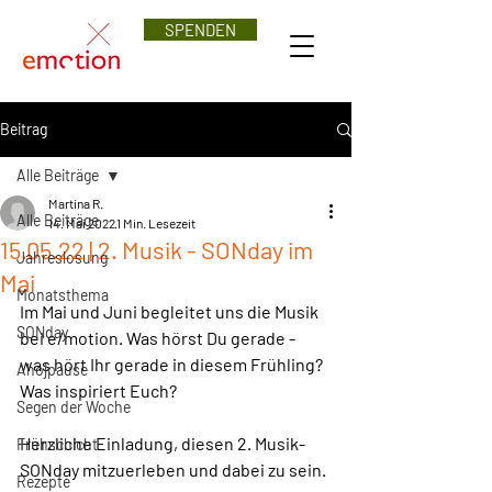
SPENDEN
Beitrag
Alle Beiträge
Martina R.
Alle Beiträge
14. Mai 2022
1 Min. Lesezeit
15.05.22 | 2. Musik - SONday im
Jahreslosung
Mai
Monatsthema
Im Mai und Juni begleitet uns die Musik 
SONday
bei e/motion. Was hörst Du gerade - 
was hört Ihr gerade in diesem Frühling? 
Ahojpause
Was inspiriert Euch?
Segen der Woche
Herzliche Einladung, diesen 2. Musik-
Frühschicht
SONday mitzuerleben und dabei zu sein.
Rezepte