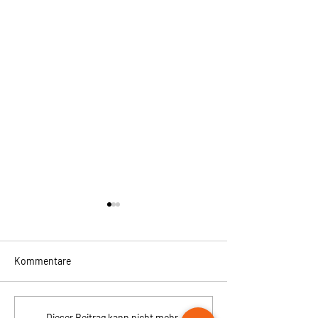
Kommentare
SommerSonneSehen
Dieser Beitrag kann nicht mehr