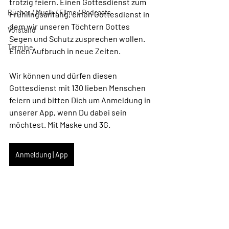
trotzig feiern. Einen Gottesdienst zum 
Bücher / Musik / Filme / Podcasts
Frühlingsanfang, einen Gottesdienst in 
dem wir unseren Töchtern Gottes 
Vorstand
Segen und Schutz zusprechen wollen. 
Termine
Einen Aufbruch in neue Zeiten.
Wir können und dürfen diesen 
Gottesdienst mit 130 lieben Menschen 
feiern und bitten Dich um Anmeldung in 
unserer App, wenn Du dabei sein 
möchtest. Mit Maske und 3G.
Anmeldung | App