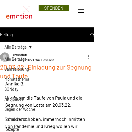
SPENDEN
Beitrag
Alle Beiträge
e/motion
Alle Beiträge
12. März 2022
1 Min. Lesezeit
20.03.22 | Einladung zur Segnung
Jahreslosung
und Taufe
Monatsthema
Annika B.
SONday
Wir feiern die Taufe von Paula und die 
Ahojpause
Segnung von Lotta am 20.03.22. 
Segen der Woche
2mal verschoben, immernoch inmitten 
Frühschicht
von Pandemie und Krieg wollen wir 
Rezepte