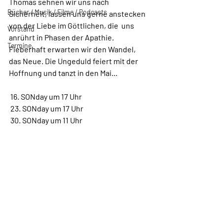
Thomas sehnen wir uns nach  
Bücher / Musik / Filme / Podcasts
Sicherheit, lassen uns gerne anstecken 
von der Liebe im Göttlichen, die  uns 
Vorstand
anrührt in Phasen der Apathie. 
Termine
Fieberhaft erwarten wir den Wandel,  
das Neue. Die Ungeduld feiert mit der 
Hoffnung und tanzt in den Mai...
 16. SONday um 17 Uhr 
 23. SONday um 17 Uhr 
 30. SONday um 11 Uhr