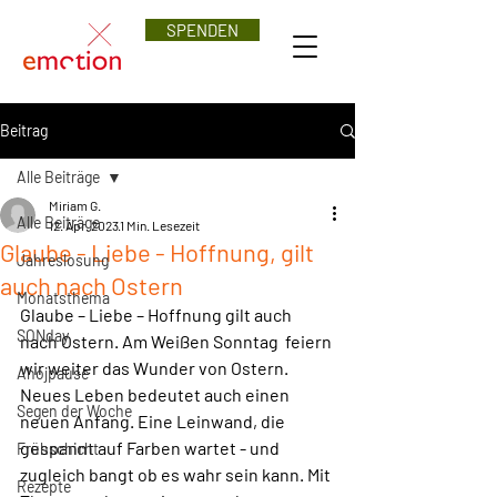
SPENDEN
Beitrag
Alle Beiträge
Miriam G.
Alle Beiträge
12. Apr. 2023
1 Min. Lesezeit
Glaube - Liebe - Hoffnung, gilt
Jahreslosung
auch nach Ostern
Monatsthema
Glaube – Liebe – Hoffnung gilt auch 
SONday
nach Ostern. Am Weißen Sonntag  feiern 
wir weiter das Wunder von Ostern. 
Ahojpause
Neues Leben bedeutet auch einen  
Segen der Woche
neuen Anfang. Eine Leinwand, die 
gespannt auf Farben wartet - und  
Frühschicht
zugleich bangt ob es wahr sein kann. Mit 
Rezepte