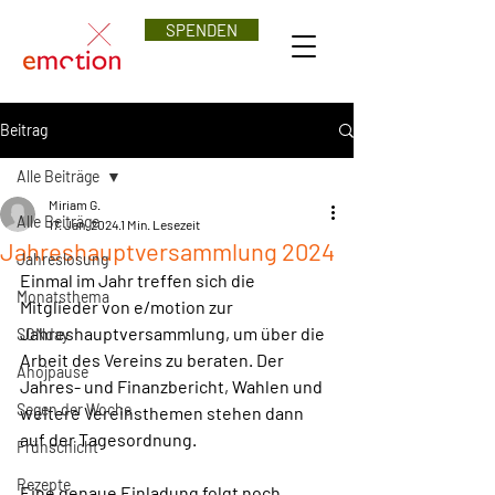
SPENDEN
Beitrag
Alle Beiträge
Miriam G.
Alle Beiträge
17. Jan. 2024
1 Min. Lesezeit
Jahreshauptversammlung 2024
Jahreslosung
Einmal im Jahr treffen sich die 
Monatsthema
Mitglieder von e/motion zur 
Jahreshauptversammlung, um über die 
SONday
Arbeit des Vereins zu beraten. Der 
Ahojpause
Jahres- und Finanzbericht, Wahlen und 
Segen der Woche
weitere Vereinsthemen stehen dann 
auf der Tagesordnung.
Frühschicht
Rezepte
Eine genaue Einladung folgt noch 