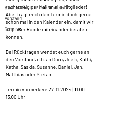
rechtzeitig per Mail an alle Mitglieder! 
Bücher / Musik / Filme / Podcasts
Aber tragt euch den Termin doch gerne 
Vorstand
schon mal in den Kalender ein, damit wir 
Termine
in großer Runde miteinander beraten 
können.
Bei Rückfragen wendet euch gerne an 
den Vorstand, d.h. an Doro, Joela, Kathi, 
Katha, Saskia, Susanne, Daniel, Jan, 
Matthias oder Stefan.
Termin vormerken: 27.01.2024 | 11.00 - 
15.00 Uhr