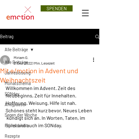
SPENDEN
Beitrag
Alle Beiträge
Miriam G.
Alle Beiträge
2. Dez. 2022
1 Min. Lesezeit
Mit e/motion in Advent und
Jahreslosung
Weihnachtszeit
Monatsthema
Willkommen im Advent. Zeit des 
SONday
Neubeginns, Zeit für Innehalten.  
Hoffnung, Weisung, Hilfe ist nah. 
Ahojpause
Schönes steht kurz bevor. Neues Leben 
Segen der Woche
 kündigt sich an. In Worten, Taten, im 
Spiel und auch im SONday. 
Frühschicht
Rezepte