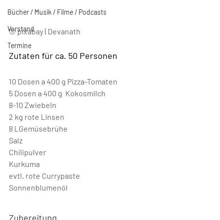
Bücher / Musik / Filme / Podcasts
Vorstand
© pixabay | Devanath
Termine
Zutaten für ca. 50 Personen
10 Dosen a 400 g Pizza-Tomaten  
5 Dosen a 400 g  Kokosmilch  
8-10 Zwiebeln  
2 kg rote Linsen 
8 LGemüsebrühe 
Salz
Chilipulver
Kurkuma
evtl. rote Currypaste
Sonnenblumenöl
Zubereitung