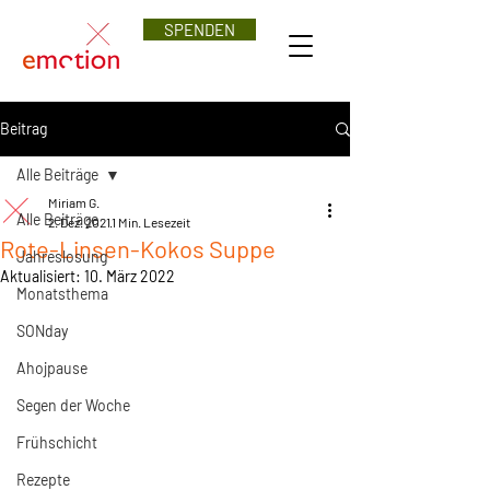
SPENDEN
Beitrag
Alle Beiträge
Miriam G.
Alle Beiträge
2. Dez. 2021
1 Min. Lesezeit
Rote-Linsen-Kokos Suppe
Jahreslosung
Aktualisiert:
10. März 2022
Monatsthema
SONday
Ahojpause
Segen der Woche
Frühschicht
Rezepte