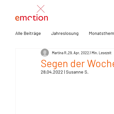
Alle Beiträge
Jahreslosung
Monatsthe
Frühschicht
Martina R.
Rezepte
29. Apr. 2022
Bücher / Musi
1 Min. Lesezeit
Segen der Woch
28.04.2022 | Susanne S.