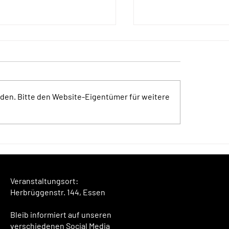
den. Bitte den Website-Eigentümer für weitere
n für die Woche
Trost*Segen für di
Veranstaltungsort:
Herbrüggenstr. 144, Essen
Bleib informiert auf unseren
verschiedenen Social Media