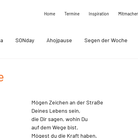
Home
Termine
Inspiration
Mitmache
ma
SONday
Ahojpause
Segen der Woche
k / Filme / Podcasts
Vorstand
Termine
e
Mögen Zeichen an der Straße 
Deines Lebens sein,
die Dir sagen, wohin Du
auf dem Wege bist.
Mögest du die Kraft haben,