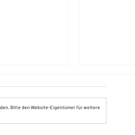
den. Bitte den Website-Eigentümer für weitere
merSonneSehen
SommerSONdays:
mitgehangen :: mit