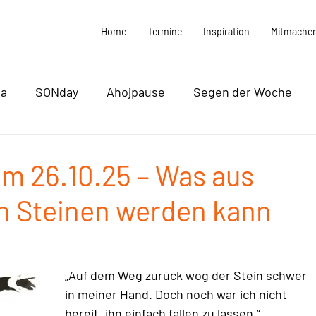
Home
Termine
Inspiration
Mitmache
ma
SONday
Ahojpause
Segen der Woche
k / Filme / Podcasts
Vorstand
Termine
 26.10.25 – Was aus
n Steinen werden kann
„Auf dem Weg zurück wog der Stein schwer 
in meiner Hand. Doch noch war ich nicht 
bereit, ihn einfach fallen zu lassen.“