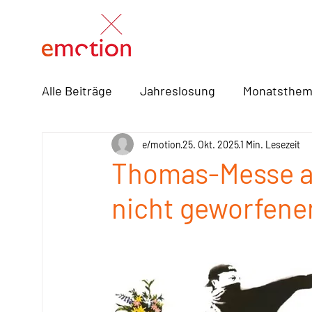
Alle Beiträge
Jahreslosung
Monatsthe
Frühschicht
e/motion
Rezepte
25. Okt. 2025
Bücher / Musi
1 Min. Lesezeit
Thomas-Messe am
nicht geworfene