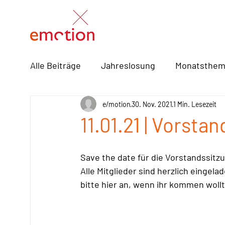
Alle Beiträge
Jahreslosung
Monatsthe
Frühschicht
e/motion
Rezepte
30. Nov. 2021
Bücher / Musi
1 Min. Lesezeit
11.01.21 | Vorsta
Save the date für die Vorstandssitz
Alle Mitglieder sind herzlich eingel
bitte hier an, wenn ihr kommen wollt