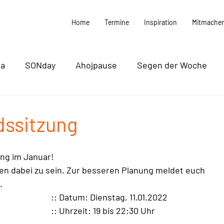
Home
Termine
Inspiration
Mitmache
ma
SONday
Ahojpause
Segen der Woche
k / Filme / Podcasts
Vorstand
Termine
ndssitzung
ung im Januar!
aden dabei zu sein. Zur besseren Planung meldet euch 
.
:: Datum: Dienstag, 11.01.2022
:: Uhrzeit: 19 bis 22:30 Uhr